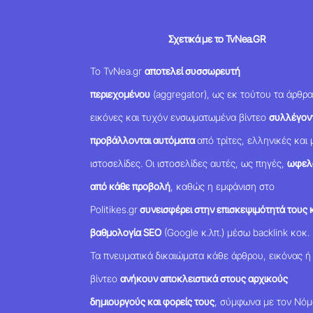
Σχετικά με το TvNea.GR
Το TvNea.gr
αποτελεί συσσωρευτή
περιεχομένου
(aggregator), ως εκ τούτου τα άρθρα
εικόνες και τυχόν ενσωματωμένα βίντεο
συλλέγοντ
προβάλλονται αυτόματα
από τρίτες, ελληνικές και 
ιστοσελίδες. Οι ιστοσελίδες αυτές, ως πηγές,
ωφελ
από κάθε προβολή
, καθώς η εμφάνιση στο
Politikes.gr
συνεισφέρει στην επισκεψιμότητά τους κ
βαθμολογία SEO
(Google κ.λπ.) μέσω backlink κοκ.
Τα πνευματικά δικαιώματα κάθε άρθρου, εικόνας ή
βίντεο
ανήκουν αποκλειστικά στους αρχικούς
δημιουργούς και φορείς τους
, σύμφωνα με τον Νό