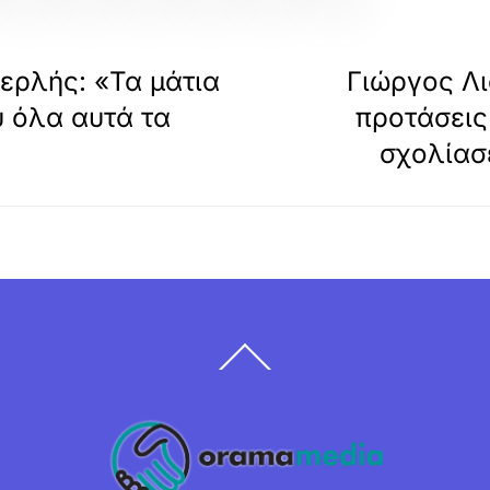
ρλής: «Τα μάτια
Γιώργος Λια
υ όλα αυτά τα
προτάσεις
σχολίασε
Back
To
Top