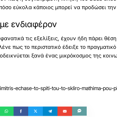
 πόσο εύκολα κάποιος μπορεί να προδώσει τη
 με ενδιαφέρον
ανατικά τις εξελίξεις, έχουν ήδη πάρει θέση
λένε πως το περιστατικό έδειξε το πραγματικ
αποδεικνύεται ξανά ένας μικρόκοσμος της κοιν
mitris-echase-to-spiti-tou-to-skliro-mathima-pou-pir