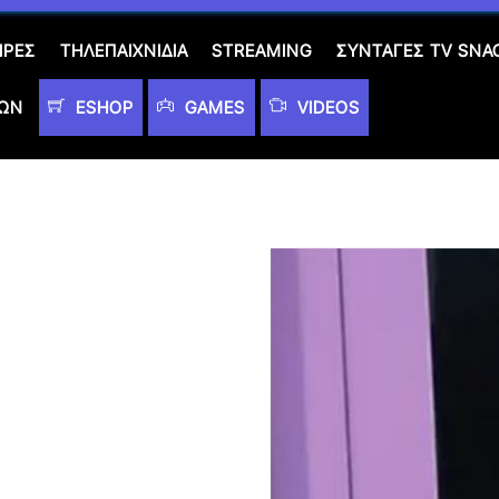
ΙΡΈΣ
ΤΗΛΕΠΑΙΧΝΊΔΙΑ
STREAMING
ΣΥΝΤΑΓΈΣ TV SNA
ΤΩΝ
ESHOP
GAMES
VIDEOS