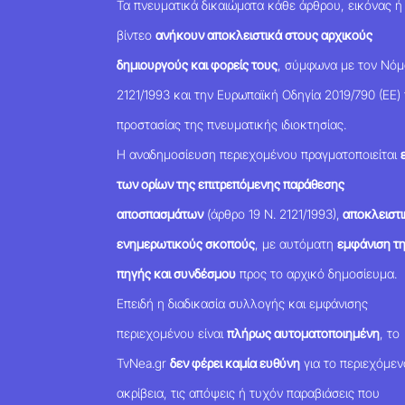
Τα πνευματικά δικαιώματα κάθε άρθρου, εικόνας ή
βίντεο
ανήκουν αποκλειστικά στους αρχικούς
δημιουργούς και φορείς τους
, σύμφωνα με τον Νό
2121/1993 και την Ευρωπαϊκή Οδηγία 2019/790 (ΕΕ) 
προστασίας της πνευματικής ιδιοκτησίας.
Η αναδημοσίευση περιεχομένου πραγματοποιείται
των ορίων της επιτρεπόμενης παράθεσης
αποσπασμάτων
(άρθρο 19 Ν. 2121/1993),
αποκλειστι
ενημερωτικούς σκοπούς
, με αυτόματη
εμφάνιση τ
πηγής και συνδέσμου
προς το αρχικό δημοσίευμα.
Επειδή η διαδικασία συλλογής και εμφάνισης
περιεχομένου είναι
πλήρως αυτοματοποιημένη
, το
TvNea.gr
δεν φέρει καμία ευθύνη
για το περιεχόμεν
ακρίβεια, τις απόψεις ή τυχόν παραβιάσεις που