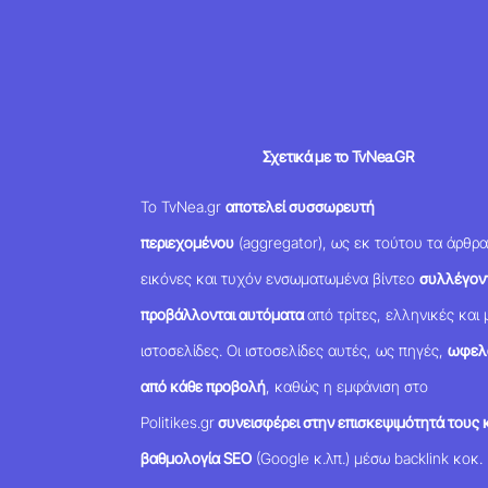
Σχετικά με το TvNea.GR
Το TvNea.gr
αποτελεί συσσωρευτή
περιεχομένου
(aggregator), ως εκ τούτου τα άρθρα
εικόνες και τυχόν ενσωματωμένα βίντεο
συλλέγοντ
προβάλλονται αυτόματα
από τρίτες, ελληνικές και 
ιστοσελίδες. Οι ιστοσελίδες αυτές, ως πηγές,
ωφελ
από κάθε προβολή
, καθώς η εμφάνιση στο
Politikes.gr
συνεισφέρει στην επισκεψιμότητά τους κ
βαθμολογία SEO
(Google κ.λπ.) μέσω backlink κοκ.