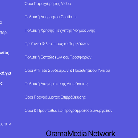
Όροι Παραχώρησης Video
Πολιτική Απορρήτου Chatbots
μο
Πολιτική Χρήσης Τεχνητής Νοημοσύνης
περί
Προϊόντα Φιλικά προς το Περιβάλλον
εντός
Πολιτική Εκπτώσεων και Προσφορών
Όροι Affiliate Συνδέσμων & Προωθητικού Υλικού
κά για
ης
Πολιτική Διαφημιστικής Διαφάνειας
Όροι Προγράμματος Επιβράβευσης
Όροι & Προϋποθέσεις Προγράμματος Συνεργατών
ο, την
OramaMedia Network