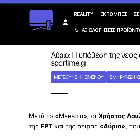
Skip
to
REALITY
ΕΚΠΟΜΠΈΣ
ΣΕ
content
ΑΞΙΟΛΟΓΉΣΕΙΣ ΠΡΟΪΌΝ
Αύριο: Η υπόθεση της νέας 
sportime.gr
ΜΕΓΕΘΥΝΣΗ ΚΕΙΜΕΝΟΥ
ΣΜΙΚΡΥΝΣΗ Κ
Μετά το «Maestro», οι
Χρήστος Λού
της
ΕΡΤ
και της σειράς
«Αύριο»
, πο