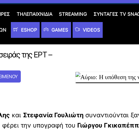
ΙΡΈΣ
ΤΗΛΕΠΑΙΧΝΊΔΙΑ
STREAMING
ΣΥΝΤΑΓΈΣ TV SNA
ΤΩΝ
ESHOP
GAMES
VIDEOS
σειράς της ΕΡΤ –
ΕΙΜΕΝΟΥ
λης
και
Στεφανία Γουλιώτη
συναντιούνται ξα
υ φέρει την υπογραφή του
Γιώργου Γκικαπέπ