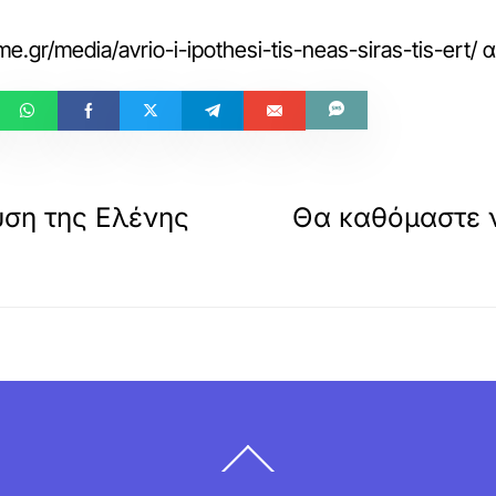
e.gr/media/avrio-i-ipothesi-tis-neas-siras-tis-ert/
α
υση της Ελένης
Θα καθόμαστε 
Back
To