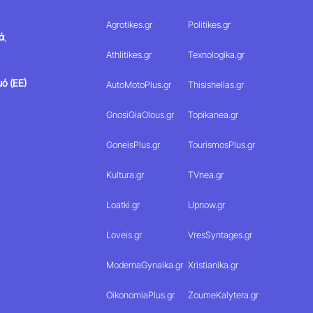
Agrotikes.gr
Politikes.gr
ά
,
Athlitikes.gr
Texnologika.gr
ό (ΕΕ)
AutoMotoPlus.gr
Thisishellas.gr
GnosiGiaOlous.gr
Topikanea.gr
GoneisPlus.gr
TourismosPlus.gr
Kultura.gr
TVnea.gr
Loatki.gr
Upnow.gr
Loveis.gr
VresSyntages.gr
ModernaGynaika.gr
Xristianika.gr
OikonomiaPlus.gr
ZoumeKalytera.gr