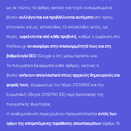
ως εκ τούτου τα άρθρα, εικόνες και τυχόν ενσωματωμένα
βίντεο
συλλέγονται και προβάλλονται αυτόματα
από τρίτες,
ελληνικές και μη, ιστοσελίδες. Οι ιστοσελίδες αυτές, ως
πηγές,
ωφελούνται από κάθε προβολή
, καθώς η εμφάνιση στο
Politikes.gr
συνεισφέρει στην επισκεψιμότητά τους και στη
βαθμολογία SEO
(Google κ.λπ.) μέσω backlink κοκ.
Τα πνευματικά δικαιώματα κάθε άρθρου, εικόνας ή
βίντεο
ανήκουν αποκλειστικά στους αρχικούς δημιουργούς και
φορείς τους
, σύμφωνα με τον Νόμο 2121/1993 και την
Ευρωπαϊκή Οδηγία 2019/790 (ΕΕ) περί προστασίας της
πνευματικής ιδιοκτησίας.
Η αναδημοσίευση περιεχομένου πραγματοποιείται
εντός των
ορίων της επιτρεπόμενης παράθεσης αποσπασμάτων
(άρθρο 19