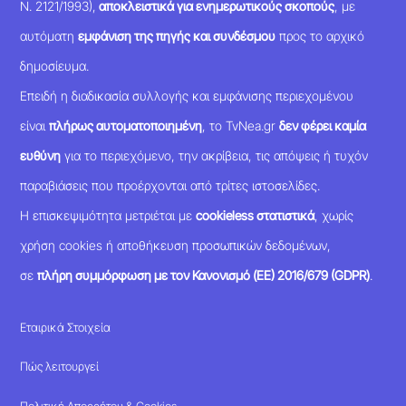
Ν. 2121/1993),
αποκλειστικά για ενημερωτικούς σκοπούς
, με
αυτόματη
εμφάνιση της πηγής και συνδέσμου
προς το αρχικό
δημοσίευμα.
Επειδή η διαδικασία συλλογής και εμφάνισης περιεχομένου
είναι
πλήρως αυτοματοποιημένη
, το TvNea.gr
δεν φέρει καμία
ευθύνη
για το περιεχόμενο, την ακρίβεια, τις απόψεις ή τυχόν
παραβιάσεις που προέρχονται από τρίτες ιστοσελίδες.
Η επισκεψιμότητα μετριέται με
cookieless στατιστικά
, χωρίς
χρήση cookies ή αποθήκευση προσωπικών δεδομένων,
σε
πλήρη συμμόρφωση με τον Κανονισμό (ΕΕ) 2016/679 (GDPR)
.
Εταιρικά Στοιχεία
Πώς λειτουργεί
Πολιτική Απορρήτου & Cookies