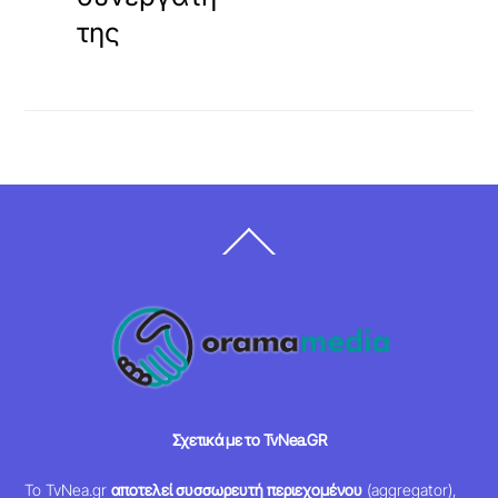
της
Back
To
Top
Σχετικά με το TvNea.GR
Το TvNea.gr
αποτελεί συσσωρευτή περιεχομένου
(aggregator),