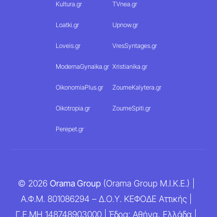
Kultura.gr
TVnea.gr
Loatki.gr
Upnow.gr
Loveis.gr
VresSyntages.gr
ModernaGynaika.gr
Xristianika.gr
OikonomiaPlus.gr
ZoumeKalytera.gr
Oikotropia.gr
ZoumeSpiti.gr
Perepet.gr
© 2026
Orama Group
(Orama Group Μ.Ι.Κ.Ε.) |
Α.Φ.Μ. 801086294 – Δ.Ο.Υ. ΚΕΦΟΔΕ Αττικής |
Γ.Ε.ΜΗ 148748903000 | Έδρα: Αθήνα, Ελλάδα |