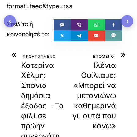
format=feed&type=rss
‹
›
«
»
ΠΡΟΗΓΟΥΜΕΝΟ
ΕΠΟΜΕΝΟ
Κατερίνα
Ιλένια
Χέλμη:
Ουίλιαμς:
Σπάνια
«Μπορεί να
δημόσια
μετανιώνω
έξοδος – Το
καθημερινά
φιλί σε
γι’ αυτά που
πρώην
κάνω»
συνεργάτη