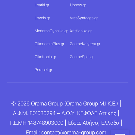
Loatki.gr
Upnow.gr
Loveis.gr
VresSyntages.gr
ModernaGynaika.gr
Xristianika.gr
OikonomiaPlus.gr
ZoumeKalytera.gr
Oikotropia.gr
ZoumeSpiti.gr
Perepet.gr
© 2026
Orama Group
(Orama Group Μ.Ι.Κ.Ε.) |
Α.Φ.Μ. 801086294 – Δ.Ο.Υ. ΚΕΦΟΔΕ Αττικής |
Γ.Ε.ΜΗ 148748903000 | Έδρα: Αθήνα, Ελλάδα |
Email: contact@orama-group.com