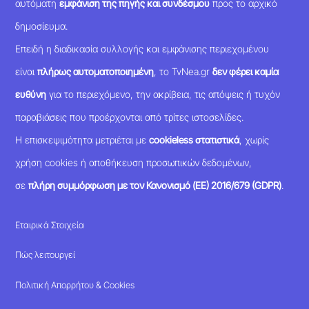
αυτόματη
εμφάνιση της πηγής και συνδέσμου
προς το αρχικό
δημοσίευμα.
Επειδή η διαδικασία συλλογής και εμφάνισης περιεχομένου
είναι
πλήρως αυτοματοποιημένη
, το TvNea.gr
δεν φέρει καμία
ευθύνη
για το περιεχόμενο, την ακρίβεια, τις απόψεις ή τυχόν
παραβιάσεις που προέρχονται από τρίτες ιστοσελίδες.
Η επισκεψιμότητα μετριέται με
cookieless στατιστικά
, χωρίς
χρήση cookies ή αποθήκευση προσωπικών δεδομένων,
σε
πλήρη συμμόρφωση με τον Κανονισμό (ΕΕ) 2016/679 (GDPR)
.
Εταιρικά Στοιχεία
Πώς λειτουργεί
Πολιτική Απορρήτου & Cookies