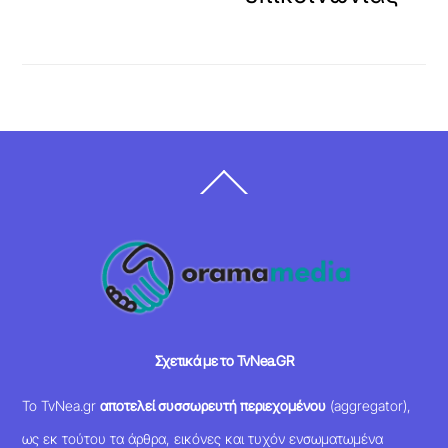
Back
To
Top
Σχετικά με το TvNea.GR
Το TvNea.gr
αποτελεί συσσωρευτή περιεχομένου
(aggregator),
ως εκ τούτου τα άρθρα, εικόνες και τυχόν ενσωματωμένα