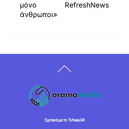
μόνο
RefreshNews
άνθρωποι»
Back
To
Top
Σχετικά με το TvNea.GR