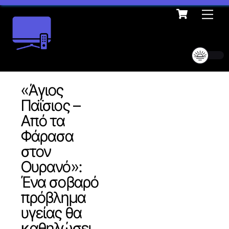
Cart
Skip
Me
to
content
«Άγιος
Παΐσιος –
Από τα
Φάρασα
στον
Ουρανό»:
Ένα σοβαρό
πρόβλημα
υγείας θα
καθηλώσει