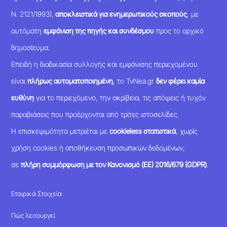
Ν. 2121/1993),
αποκλειστικά για ενημερωτικούς σκοπούς
, με
αυτόματη
εμφάνιση της πηγής και συνδέσμου
προς το αρχικό
δημοσίευμα.
Επειδή η διαδικασία συλλογής και εμφάνισης περιεχομένου
είναι
πλήρως αυτοματοποιημένη
, το TvNea.gr
δεν φέρει καμία
ευθύνη
για το περιεχόμενο, την ακρίβεια, τις απόψεις ή τυχόν
παραβιάσεις που προέρχονται από τρίτες ιστοσελίδες.
Η επισκεψιμότητα μετριέται με
cookieless στατιστικά
, χωρίς
χρήση cookies ή αποθήκευση προσωπικών δεδομένων,
σε
πλήρη συμμόρφωση με τον Κανονισμό (ΕΕ) 2016/679 (GDPR)
.
Εταιρικά Στοιχεία
Πώς λειτουργεί