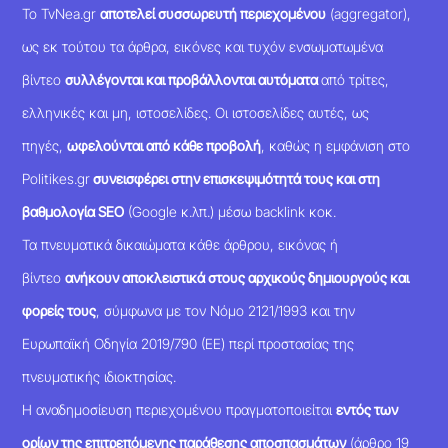
Το TvNea.gr
αποτελεί συσσωρευτή περιεχομένου
(aggregator),
ως εκ τούτου τα άρθρα, εικόνες και τυχόν ενσωματωμένα
βίντεο
συλλέγονται και προβάλλονται αυτόματα
από τρίτες,
ελληνικές και μη, ιστοσελίδες. Οι ιστοσελίδες αυτές, ως
πηγές,
ωφελούνται από κάθε προβολή
, καθώς η εμφάνιση στο
Politikes.gr
συνεισφέρει στην επισκεψιμότητά τους και στη
βαθμολογία SEO
(Google κ.λπ.) μέσω backlink κοκ.
Τα πνευματικά δικαιώματα κάθε άρθρου, εικόνας ή
βίντεο
ανήκουν αποκλειστικά στους αρχικούς δημιουργούς και
φορείς τους
, σύμφωνα με τον Νόμο 2121/1993 και την
Ευρωπαϊκή Οδηγία 2019/790 (ΕΕ) περί προστασίας της
πνευματικής ιδιοκτησίας.
Η αναδημοσίευση περιεχομένου πραγματοποιείται
εντός των
ορίων της επιτρεπόμενης παράθεσης αποσπασμάτων
(άρθρο 19