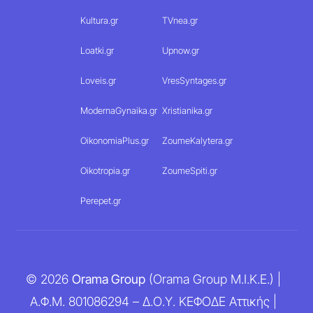
Kultura.gr
TVnea.gr
Loatki.gr
Upnow.gr
Loveis.gr
VresSyntages.gr
ModernaGynaika.gr
Xristianika.gr
OikonomiaPlus.gr
ZoumeKalytera.gr
Oikotropia.gr
ZoumeSpiti.gr
Perepet.gr
© 2026
Orama Group
(Orama Group Μ.Ι.Κ.Ε.) |
Α.Φ.Μ. 801086294 – Δ.Ο.Υ. ΚΕΦΟΔΕ Αττικής |