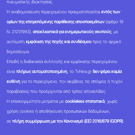
πνευματικής ιδιοκτησίας.
Η αναδημοσίευση περιεχομένου πραγματοποιείται
εντός των
ορίων της επιτρεπόμενης παράθεσης αποσπασμάτων
(άρθρο 19
Ν. 2121/1993),
αποκλειστικά για ενημερωτικούς σκοπούς
, με
αυτόματη
εμφάνιση της πηγής και συνδέσμου
προς το αρχικό
δημοσίευμα.
Επειδή η διαδικασία συλλογής και εμφάνισης περιεχομένου
είναι
πλήρως αυτοματοποιημένη
, το TvNea.gr
δεν φέρει καμία
ευθύνη
για το περιεχόμενο, την ακρίβεια, τις απόψεις ή τυχόν
παραβιάσεις που προέρχονται από τρίτες ιστοσελίδες.
Η επισκεψιμότητα μετριέται με
cookieless στατιστικά
, χωρίς
χρήση cookies ή αποθήκευση προσωπικών δεδομένων,
σε
πλήρη συμμόρφωση με τον Κανονισμό (ΕΕ) 2016/679 (GDPR)
.