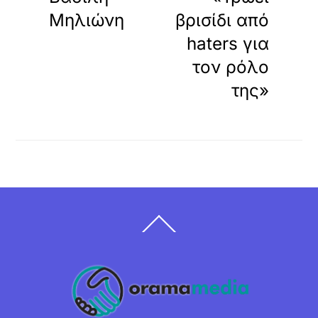
Μηλιώνη
βρισίδι από
haters για
τον ρόλο
της»
Back
To
Top