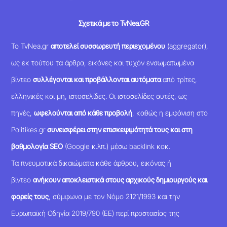
Σχετικά με το TvNea.GR
Το TvNea.gr
αποτελεί συσσωρευτή περιεχομένου
(aggregator),
ως εκ τούτου τα άρθρα, εικόνες και τυχόν ενσωματωμένα
βίντεο
συλλέγονται και προβάλλονται αυτόματα
από τρίτες,
ελληνικές και μη, ιστοσελίδες. Οι ιστοσελίδες αυτές, ως
πηγές,
ωφελούνται από κάθε προβολή
, καθώς η εμφάνιση στο
Politikes.gr
συνεισφέρει στην επισκεψιμότητά τους και στη
βαθμολογία SEO
(Google κ.λπ.) μέσω backlink κοκ.
Τα πνευματικά δικαιώματα κάθε άρθρου, εικόνας ή
βίντεο
ανήκουν αποκλειστικά στους αρχικούς δημιουργούς και
φορείς τους
, σύμφωνα με τον Νόμο 2121/1993 και την
Ευρωπαϊκή Οδηγία 2019/790 (ΕΕ) περί προστασίας της