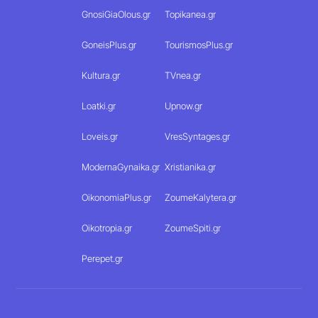
GnosiGiaOlous.gr
Topikanea.gr
GoneisPlus.gr
TourismosPlus.gr
Kultura.gr
TVnea.gr
Loatki.gr
Upnow.gr
Loveis.gr
VresSyntages.gr
ModernaGynaika.gr
Xristianika.gr
OikonomiaPlus.gr
ZoumeKalytera.gr
Oikotropia.gr
ZoumeSpiti.gr
Perepet.gr