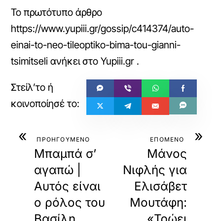
Το πρωτότυπο άρθρο
https://www.yupiii.gr/gossip/c414374/auto-
einai-to-neo-tileoptiko-bima-tou-gianni-
tsimitseli
ανήκει στο
Yupiii.gr
.
«
»
ΠΡΟΗΓΟΥΜΕΝΟ
ΕΠΟΜΕΝΟ
Μπαμπά σ’
Μάνος
αγαπώ |
Νιφλής για
Αυτός είναι
Ελισάβετ
ο ρόλος του
Μουτάφη:
Βασίλη
«Τρώει