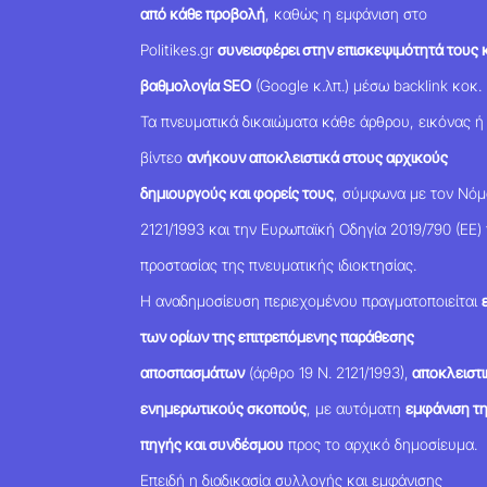
από κάθε προβολή
, καθώς η εμφάνιση στο
Politikes.gr
συνεισφέρει στην επισκεψιμότητά τους κ
βαθμολογία SEO
(Google κ.λπ.) μέσω backlink κοκ.
Τα πνευματικά δικαιώματα κάθε άρθρου, εικόνας ή
βίντεο
ανήκουν αποκλειστικά στους αρχικούς
δημιουργούς και φορείς τους
, σύμφωνα με τον Νό
2121/1993 και την Ευρωπαϊκή Οδηγία 2019/790 (ΕΕ) 
προστασίας της πνευματικής ιδιοκτησίας.
Η αναδημοσίευση περιεχομένου πραγματοποιείται
των ορίων της επιτρεπόμενης παράθεσης
αποσπασμάτων
(άρθρο 19 Ν. 2121/1993),
αποκλειστι
ενημερωτικούς σκοπούς
, με αυτόματη
εμφάνιση τ
πηγής και συνδέσμου
προς το αρχικό δημοσίευμα.
Επειδή η διαδικασία συλλογής και εμφάνισης