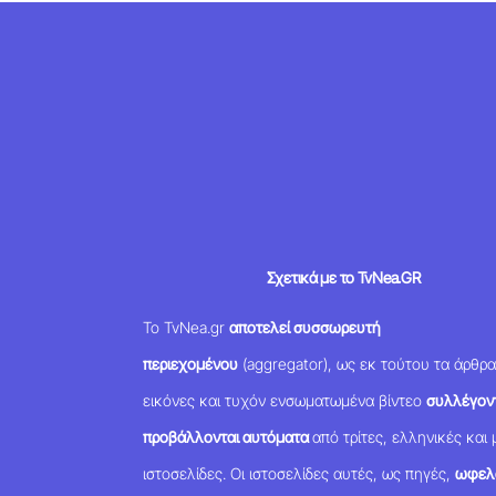
Σχετικά με το TvNea.GR
Το TvNea.gr
αποτελεί συσσωρευτή
περιεχομένου
(aggregator), ως εκ τούτου τα άρθρα
εικόνες και τυχόν ενσωματωμένα βίντεο
συλλέγοντ
προβάλλονται αυτόματα
από τρίτες, ελληνικές και 
ιστοσελίδες. Οι ιστοσελίδες αυτές, ως πηγές,
ωφελ