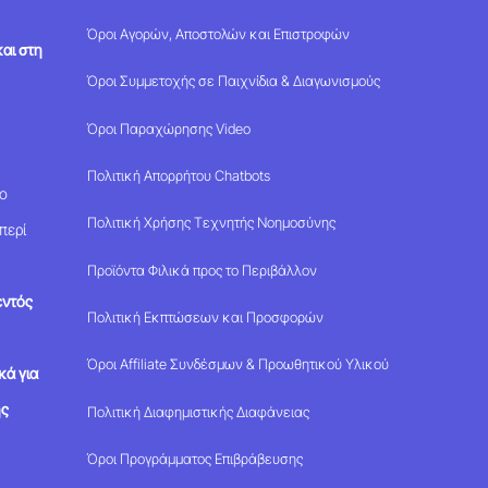
Όροι Αγορών, Αποστολών και Επιστροφών
αι στη
Όροι Συμμετοχής σε Παιχνίδια & Διαγωνισμούς
Όροι Παραχώρησης Video
Πολιτική Απορρήτου Chatbots
μο
Πολιτική Χρήσης Τεχνητής Νοημοσύνης
περί
Προϊόντα Φιλικά προς το Περιβάλλον
εντός
Πολιτική Εκπτώσεων και Προσφορών
Όροι Affiliate Συνδέσμων & Προωθητικού Υλικού
κά για
ης
Πολιτική Διαφημιστικής Διαφάνειας
Όροι Προγράμματος Επιβράβευσης