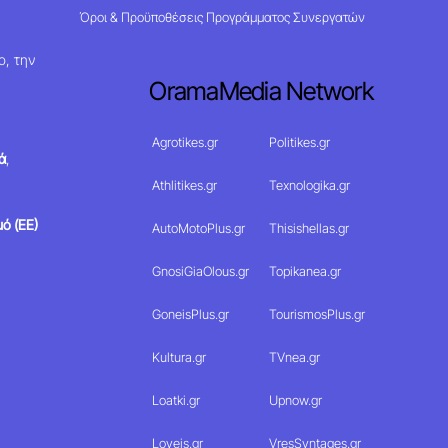
Όροι & Προϋποθέσεις Προγράμματος Συνεργατών
ο, την
OramaMedia Network
Agrotikes.gr
Politikes.gr
ά
,
Athlitikes.gr
Texnologika.gr
ό (ΕΕ)
AutoMotoPlus.gr
Thisishellas.gr
GnosiGiaOlous.gr
Topikanea.gr
GoneisPlus.gr
TourismosPlus.gr
Kultura.gr
TVnea.gr
Loatki.gr
Upnow.gr
Loveis.gr
VresSyntages.gr