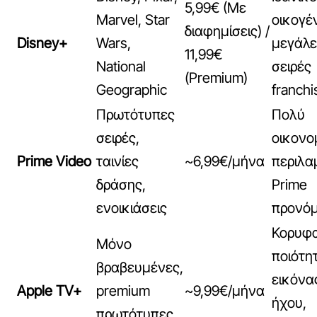
5,99€ (Με
Marvel, Star
οικογέν
διαφημίσεις) /
Disney+
Wars,
μεγάλε
11,99€
National
σειρές
(Premium)
Geographic
franchi
Πρωτότυπες
Πολύ
σειρές,
οικονο
Prime Video
ταινίες
~6,99€/μήνα
περιλα
δράσης,
Prime
ενοικιάσεις
προνόμ
Κορυφ
Μόνο
ποιότη
βραβευμένες,
εικόνα
Apple TV+
premium
~9,99€/μήνα
ήχου,
πρωτότυπες