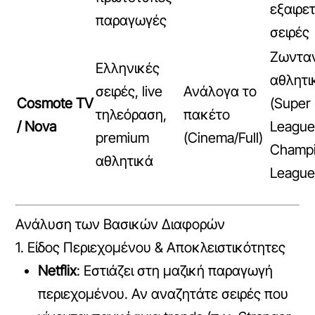
εξαιρε
παραγωγές
σειρές
Ζωντα
Ελληνικές
αθλητι
σειρές, live
Ανάλογα το
Cosmote TV
(Super
τηλεόραση,
πακέτο
/ Nova
League
premium
(Cinema/Full)
Champ
αθλητικά
League
Ανάλυση των Βασικών Διαφορών
1. Είδος Περιεχομένου & Αποκλειστικότητες
Netflix
: Εστιάζει στη μαζική παραγωγή
περιεχομένου. Αν αναζητάτε σειρές που