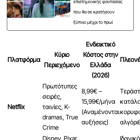
επιστημονικής φαντασίας
που θα σε κρατήσουν
ξύπνιο μέχρι το πρωί
Ενδεικτικό
Κύριο
Κόστος στην
Πλατφόρμα
Πλεον
Περιεχόμενο
Ελλάδα
(2026)
Πρωτότυπες
8,99€ –
Τεράστ
σειρές,
15,99€/μήνα
κατάλο
Netflix
ταινίες, K-
(Αναμένονται
κορυφα
dramas, True
αυξήσεις)
αλγόρι
Crime
Disney, Pixar,
Ιδανικό