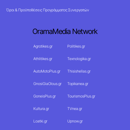
Όροι & Προϋποθέσεις Προγράμματος Συνεργατών
OramaMedia Network
Agrotikes.gr
Politikes.gr
Athlitikes.gr
Texnologika.gr
AutoMotoPlus.gr
Thisishellas.gr
GnosiGiaOlous.gr
Topikanea.gr
GoneisPlus.gr
TourismosPlus.gr
Kultura.gr
TVnea.gr
Loatki.gr
Upnow.gr