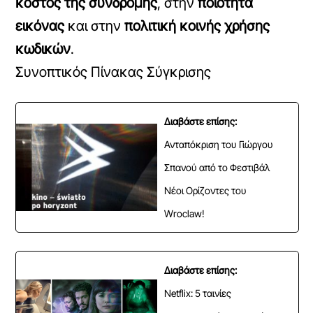
κόστος της συνδρομής
, στην
ποιότητα
εικόνας
και στην
πολιτική κοινής χρήσης
κωδικών
.
Συνοπτικός Πίνακας Σύγκρισης
Διαβάστε επίσης:
Ανταπόκριση του Γιώργου
Σπανού από το Φεστιβάλ
Νέοι Ορίζοντες του
Wroclaw!
Διαβάστε επίσης:
Netflix: 5 ταινίες