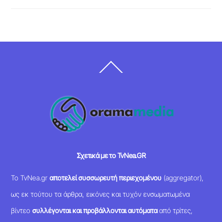
Back
To
Top
Σχετικά με το TvNea.GR
Το TvNea.gr
αποτελεί συσσωρευτή περιεχομένου
(aggregator),
ως εκ τούτου τα άρθρα, εικόνες και τυχόν ενσωματωμένα
βίντεο
συλλέγονται και προβάλλονται αυτόματα
από τρίτες,