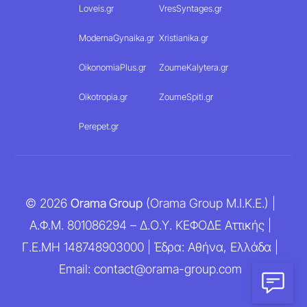
Loveis.gr
VresSyntages.gr
ModernaGynaika.gr
Xristianika.gr
OikonomiaPlus.gr
ZoumeKalytera.gr
Oikotropia.gr
ZoumeSpiti.gr
Perepet.gr
© 2026
Orama Group
(Orama Group Μ.Ι.Κ.Ε.) |
Α.Φ.Μ. 801086294 – Δ.Ο.Υ. ΚΕΦΟΔΕ Αττικής |
Γ.Ε.ΜΗ 148748903000 | Έδρα: Αθήνα, Ελλάδα |
Email: contact@orama-group.com