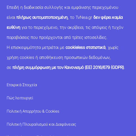
Επειδή η διαδικασία συλλογής και εμφάνισης περιεχομένου
είναι
πλήρως αυτοματοποιημένη
, το TvNea.gr
δεν φέρει καμία
ευθύνη
για το περιεχόμενο, την ακρίβεια, τις απόψεις ή τυχόν
παραβιάσεις που προέρχονται από τρίτες ιστοσελίδες.
Η επισκεψιμότητα μετριέται με
cookieless στατιστικά
, χωρίς
χρήση cookies ή αποθήκευση προσωπικών δεδομένων,
σε
πλήρη συμμόρφωση με τον Κανονισμό (ΕΕ) 2016/679 (GDPR)
.
Εταιρικά Στοιχεία
Πώς λειτουργεί
Πολιτική Απορρήτου & Cookies
Πολιτική Πλουραλισμού και Διαφάνειας