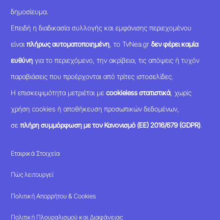
δημοσίευμα.
Επειδή η διαδικασία συλλογής και εμφάνισης περιεχομένου
είναι
πλήρως αυτοματοποιημένη
, το TvNea.gr
δεν φέρει καμία
ευθύνη
για το περιεχόμενο, την ακρίβεια, τις απόψεις ή τυχόν
παραβιάσεις που προέρχονται από τρίτες ιστοσελίδες.
Η επισκεψιμότητα μετριέται με
cookieless στατιστικά
, χωρίς
χρήση cookies ή αποθήκευση προσωπικών δεδομένων,
σε
πλήρη συμμόρφωση με τον Κανονισμό (ΕΕ) 2016/679 (GDPR)
.
Εταιρικά Στοιχεία
Πώς λειτουργεί
Πολιτική Απορρήτου & Cookies
Πολιτική Πλουραλισμού και Διαφάνειας