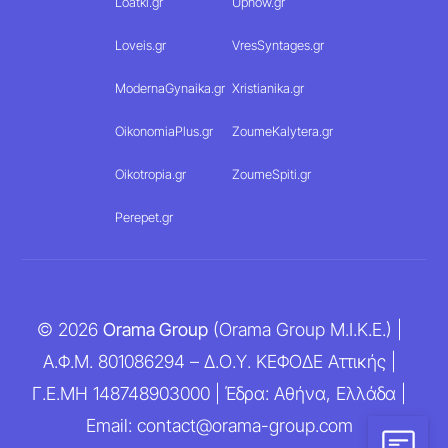
Loatki.gr
Upnow.gr
Loveis.gr
VresSyntages.gr
ModernaGynaika.gr
Xristianika.gr
OikonomiaPlus.gr
ZoumeKalytera.gr
Oikotropia.gr
ZoumeSpiti.gr
Perepet.gr
© 2026
Orama Group
(Orama Group Μ.Ι.Κ.Ε.) |
Α.Φ.Μ. 801086294 – Δ.Ο.Υ. ΚΕΦΟΔΕ Αττικής |
Γ.Ε.ΜΗ 148748903000 | Έδρα: Αθήνα, Ελλάδα |
Email: contact@orama-group.com