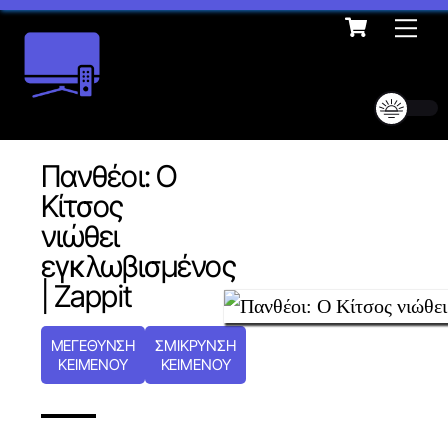
Cart
Skip
Me
to
content
Πανθέοι: Ο
Κίτσος
νιώθει
εγκλωβισμένος
| Zappit
ΜΕΓΕΘΥΝΣΗ
ΣΜΙΚΡΥΝΣΗ
ΚΕΙΜΕΝΟΥ
ΚΕΙΜΕΝΟΥ