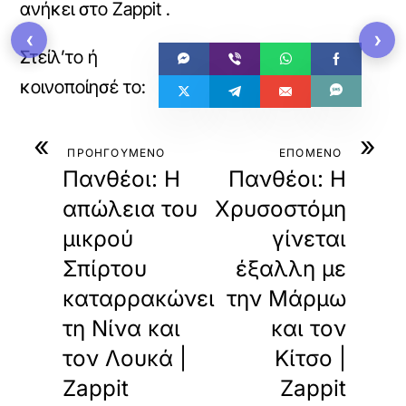
ανήκει στο
Zappit
.
‹
›
«
»
ΠΡΟΗΓΟΥΜΕΝΟ
ΕΠΟΜΕΝΟ
Πανθέοι: Η
Πανθέοι: Η
απώλεια του
Χρυσοστόμη
μικρού
γίνεται
Σπίρτου
έξαλλη με
καταρρακώνει
την Μάρμω
τη Νίνα και
και τον
τον Λουκά |
Κίτσο |
Zappit
Zappit