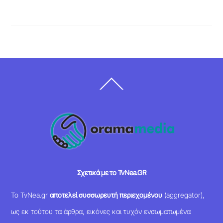
Back
To
Top
Σχετικά με το TvNea.GR
Το TvNea.gr
αποτελεί συσσωρευτή περιεχομένου
(aggregator),
ως εκ τούτου τα άρθρα, εικόνες και τυχόν ενσωματωμένα