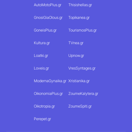
AutoMotoPlus.gr
Thisishellas.gr
GnosiGiaOlous.gr
Topikanea.gr
GoneisPlus.gr
TourismosPlus.gr
Kultura.gr
TVnea.gr
Loatki.gr
Upnow.gr
Loveis.gr
VresSyntages.gr
ModernaGynaika.gr
Xristianika.gr
OikonomiaPlus.gr
ZoumeKalytera.gr
Oikotropia.gr
ZoumeSpiti.gr
Perepet.gr