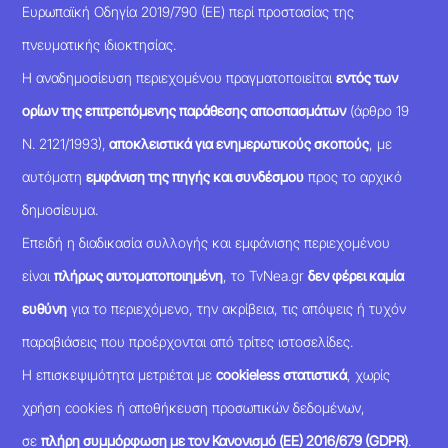
Ευρωπαϊκή Οδηγία 2019/790 (ΕΕ) περί προστασίας της
πνευματικής ιδιοκτησίας.
Η αναδημοσίευση περιεχομένου πραγματοποιείται
εντός των
ορίων της επιτρεπόμενης παράθεσης αποσπασμάτων
(άρθρο 19
Ν. 2121/1993),
αποκλειστικά για ενημερωτικούς σκοπούς
, με
αυτόματη
εμφάνιση της πηγής και συνδέσμου
προς το αρχικό
δημοσίευμα.
Επειδή η διαδικασία συλλογής και εμφάνισης περιεχομένου
είναι
πλήρως αυτοματοποιημένη
, το TvNea.gr
δεν φέρει καμία
ευθύνη
για το περιεχόμενο, την ακρίβεια, τις απόψεις ή τυχόν
παραβιάσεις που προέρχονται από τρίτες ιστοσελίδες.
Η επισκεψιμότητα μετριέται με
cookieless στατιστικά
, χωρίς
χρήση cookies ή αποθήκευση προσωπικών δεδομένων,
σε
πλήρη συμμόρφωση με τον Κανονισμό (ΕΕ) 2016/679 (GDPR)
.