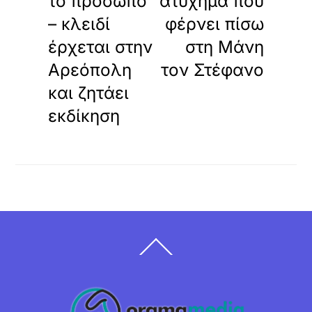
το πρόσωπο
ατύχημα που
– κλειδί
φέρνει πίσω
έρχεται στην
στη Μάνη
Αρεόπολη
τον Στέφανο
και ζητάει
εκδίκηση
Back
To
Top