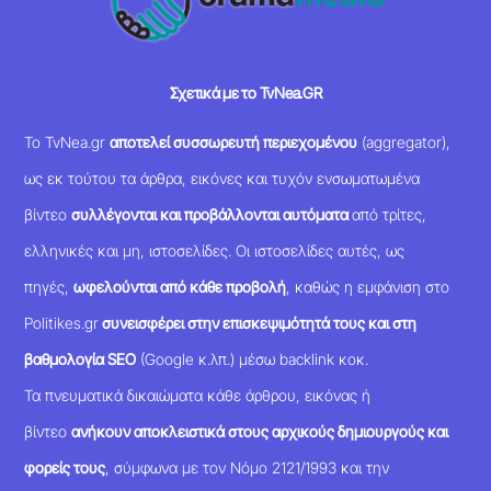
Σχετικά με το TvNea.GR
Το TvNea.gr
αποτελεί συσσωρευτή περιεχομένου
(aggregator),
ως εκ τούτου τα άρθρα, εικόνες και τυχόν ενσωματωμένα
βίντεο
συλλέγονται και προβάλλονται αυτόματα
από τρίτες,
ελληνικές και μη, ιστοσελίδες. Οι ιστοσελίδες αυτές, ως
πηγές,
ωφελούνται από κάθε προβολή
, καθώς η εμφάνιση στο
Politikes.gr
συνεισφέρει στην επισκεψιμότητά τους και στη
βαθμολογία SEO
(Google κ.λπ.) μέσω backlink κοκ.
Τα πνευματικά δικαιώματα κάθε άρθρου, εικόνας ή
βίντεο
ανήκουν αποκλειστικά στους αρχικούς δημιουργούς και
φορείς τους
, σύμφωνα με τον Νόμο 2121/1993 και την