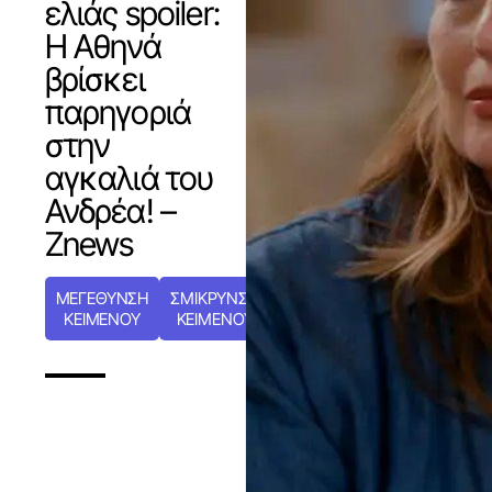
ελιάς spoiler:
Η Αθηνά
βρίσκει
παρηγοριά
στην
αγκαλιά του
Ανδρέα! –
Znews
ΜΕΓΕΘΥΝΣΗ
ΣΜΙΚΡΥΝΣΗ
ΚΕΙΜΕΝΟΥ
ΚΕΙΜΕΝΟΥ