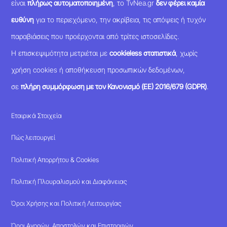
είναι
πλήρως αυτοματοποιημένη
, το TvNea.gr
δεν φέρει καμία
ευθύνη
για το περιεχόμενο, την ακρίβεια, τις απόψεις ή τυχόν
παραβιάσεις που προέρχονται από τρίτες ιστοσελίδες.
Η επισκεψιμότητα μετριέται με
cookieless στατιστικά
, χωρίς
χρήση cookies ή αποθήκευση προσωπικών δεδομένων,
σε
πλήρη συμμόρφωση με τον Κανονισμό (ΕΕ) 2016/679 (GDPR)
.
Εταιρικά Στοιχεία
Πώς λειτουργεί
Πολιτική Απορρήτου & Cookies
Πολιτική Πλουραλισμού και Διαφάνειας
Όροι Χρήσης και Πολιτική Λειτουργίας
Όροι Αγορών, Αποστολών και Επιστροφών