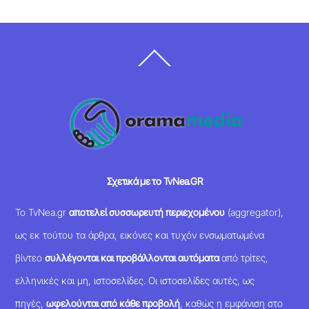
Back
To
Top
Σχετικά με το TvNea.GR
Το TvNea.gr
αποτελεί συσσωρευτή περιεχομένου
(aggregator),
ως εκ τούτου τα άρθρα, εικόνες και τυχόν ενσωματωμένα
βίντεο
συλλέγονται και προβάλλονται αυτόματα
από τρίτες,
ελληνικές και μη, ιστοσελίδες. Οι ιστοσελίδες αυτές, ως
πηγές,
ωφελούνται από κάθε προβολή
, καθώς η εμφάνιση στο