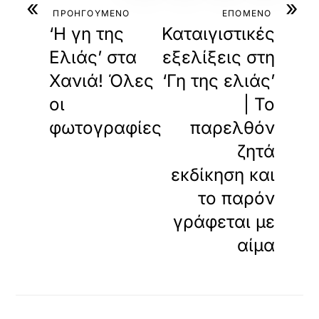
«
»
ΠΡΟΗΓΟΥΜΕΝΟ
ΕΠΟΜΕΝΟ
‘Η γη της
Καταιγιστικές
Ελιάς’ στα
εξελίξεις στη
Χανιά! Όλες
‘Γη της ελιάς’
οι
| Το
φωτογραφίες
παρελθόν
ζητά
εκδίκηση και
το παρόν
γράφεται με
αίμα