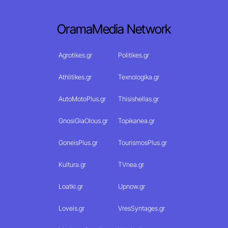
OramaMedia Network
Agrotikes.gr
Politikes.gr
Athlitikes.gr
Texnologika.gr
AutoMotoPlus.gr
Thisishellas.gr
GnosiGiaOlous.gr
Topikanea.gr
GoneisPlus.gr
TourismosPlus.gr
Kultura.gr
TVnea.gr
Loatki.gr
Upnow.gr
Loveis.gr
VresSyntages.gr