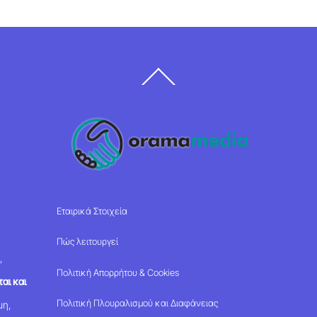
Back
To
Top
Εταιρικά Στοιχεία
Πώς λειτουργεί
,
Πολιτική Απορρήτου & Cookies
αι και
Πολιτική Πλουραλισμού και Διαφάνειας
μη,