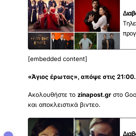
Διαβ
Tηλε
προγ
[embedded content]
«Άγιος έρωτας», απόψε στις 21:00.
Ακολουθήστε το
zinapost.gr
στο Goog
και αποκλειστικά βιντεο.
Διαβ