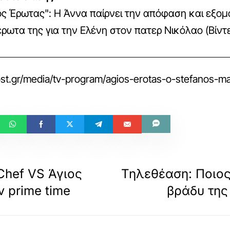
ος Έρωτας": Η Άννα παίρνει την απόφαση και εξομ
έρωτα της για την Ελένη στον πατερ Νικόλαο (Βίντ
st.gr/media/tv-program/agios-erotas-o-stefanos-math
Chef VS Άγιος
Τηλεθέαση: Ποιος
 prime time
βράδυ της