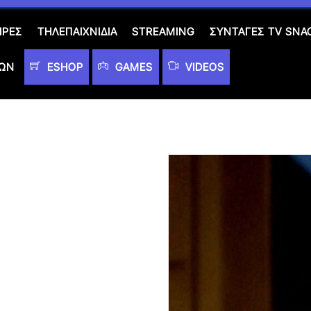
ΙΡΈΣ
ΤΗΛΕΠΑΙΧΝΊΔΙΑ
STREAMING
ΣΥΝΤΑΓΈΣ TV SNA
ΤΩΝ
ESHOP
GAMES
VIDEOS