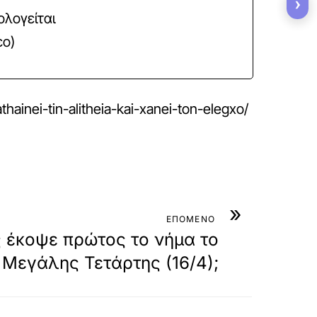
›
ολογείται
εο)
ainei-tin-alitheia-kai-xanei-ton-elegxo/
»
ΕΠΟΜΕΝΟ
 έκοψε πρώτος το νήμα το
 Μεγάλης Τετάρτης (16/4);