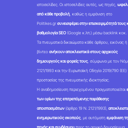
ιστοσελίδες. Οι ιστοσελίδες αυτές, ως πηγές,
ωφελ
από κάθε προβολή
, καθώς η εμφάνιση στο
Politikes.gr
συνεισφέρει στην επισκεψιμότητά τους κ
βαθμολογία SEO
(Google κ.λπ.) μέσω backlink κοκ.
Τα πνευματικά δικαιώματα κάθε άρθρου, εικόνας ή
βίντεο
ανήκουν αποκλειστικά στους αρχικούς
δημιουργούς και φορείς τους
, σύμφωνα με τον Νό
2121/1993 και την Ευρωπαϊκή Οδηγία 2019/790 (ΕΕ) 
προστασίας της πνευματικής ιδιοκτησίας.
Η αναδημοσίευση περιεχομένου πραγματοποιείται
των ορίων της επιτρεπόμενης παράθεσης
αποσπασμάτων
(άρθρο 19 Ν. 2121/1993),
αποκλειστι
ενημερωτικούς σκοπούς
, με αυτόματη
εμφάνιση τ
πηγής και συνδέσμου
προς το αρχικό δημοσίευμα.