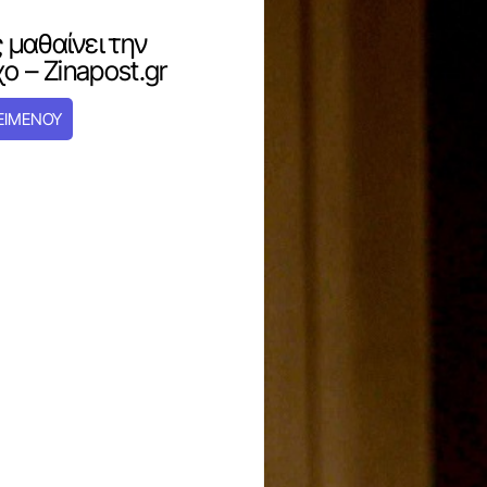
 μαθαίνει την
ο – Zinapost.gr
ΕΙΜΕΝΟΥ