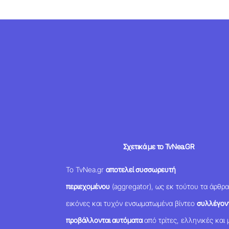
Σχετικά με το TvNea.GR
Το TvNea.gr
αποτελεί συσσωρευτή
περιεχομένου
(aggregator), ως εκ τούτου τα άρθρα
εικόνες και τυχόν ενσωματωμένα βίντεο
συλλέγοντ
προβάλλονται αυτόματα
από τρίτες, ελληνικές και 