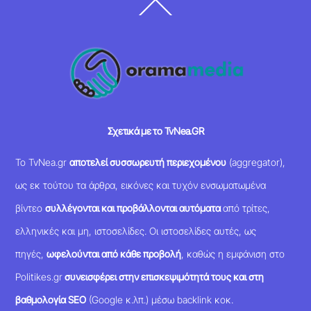
Back
To
Top
Σχετικά με το TvNea.GR
Το TvNea.gr
αποτελεί συσσωρευτή περιεχομένου
(aggregator),
ως εκ τούτου τα άρθρα, εικόνες και τυχόν ενσωματωμένα
βίντεο
συλλέγονται και προβάλλονται αυτόματα
από τρίτες,
ελληνικές και μη, ιστοσελίδες. Οι ιστοσελίδες αυτές, ως
πηγές,
ωφελούνται από κάθε προβολή
, καθώς η εμφάνιση στο
Politikes.gr
συνεισφέρει στην επισκεψιμότητά τους και στη
βαθμολογία SEO
(Google κ.λπ.) μέσω backlink κοκ.