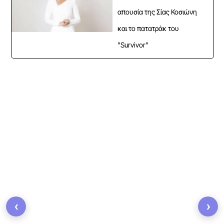
απουσία της Σίας Κοσιώνη
και το πατατράκ του
"Survivor"
‹
›