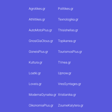
Agrotikes.gr
Politikes.gr
Athlitikes.gr
Texnologika.gr
AutoMotoPlus.gr
Thisishellas.gr
GnosiGiaOlous.gr
Topikanea.gr
GoneisPlus.gr
TourismosPlus.gr
Kultura.gr
TVnea.gr
Loatki.gr
Upnow.gr
Loveis.gr
VresSyntages.gr
ModernaGynaika.gr
Xristianika.gr
OikonomiaPlus.gr
ZoumeKalytera.gr