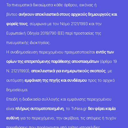
Τα πνευματικά δικαιώματα κάθε άρθρου, εικόνας ή
βίντεο
ανήκουν αποκλειστικά στους αρχικούς δημιουργούς και
φορείς τους
, σύμφωνα με τον Νόμο 2121/1993 και την
Ευρωπαϊκή Οδηγία 2019/790 (ΕΕ) περί προστασίας της
πνευματικής ιδιοκτησίας.
Η αναδημοσίευση περιεχομένου πραγματοποιείται
εντός των
ορίων της επιτρεπόμενης παράθεσης αποσπασμάτων
(άρθρο 19
Ν. 2121/1993),
αποκλειστικά για ενημερωτικούς σκοπούς
, με
αυτόματη
εμφάνιση της πηγής και συνδέσμου
προς το αρχικό
δημοσίευμα.
Επειδή η διαδικασία συλλογής και εμφάνισης περιεχομένου
είναι
πλήρως αυτοματοποιημένη
, το TvNea.gr
δεν φέρει καμία
ευθύνη
για το περιεχόμενο, την ακρίβεια, τις απόψεις ή τυχόν
παραβιάσεις που προέρχονται από τρίτες ιστοσελίδες.