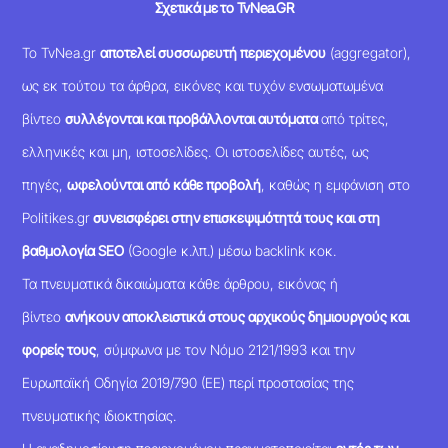
Σχετικά με το TvNea.GR
Το TvNea.gr
αποτελεί συσσωρευτή περιεχομένου
(aggregator),
ως εκ τούτου τα άρθρα, εικόνες και τυχόν ενσωματωμένα
βίντεο
συλλέγονται και προβάλλονται αυτόματα
από τρίτες,
ελληνικές και μη, ιστοσελίδες. Οι ιστοσελίδες αυτές, ως
πηγές,
ωφελούνται από κάθε προβολή
, καθώς η εμφάνιση στο
Politikes.gr
συνεισφέρει στην επισκεψιμότητά τους και στη
βαθμολογία SEO
(Google κ.λπ.) μέσω backlink κοκ.
Τα πνευματικά δικαιώματα κάθε άρθρου, εικόνας ή
βίντεο
ανήκουν αποκλειστικά στους αρχικούς δημιουργούς και
φορείς τους
, σύμφωνα με τον Νόμο 2121/1993 και την
Ευρωπαϊκή Οδηγία 2019/790 (ΕΕ) περί προστασίας της
πνευματικής ιδιοκτησίας.