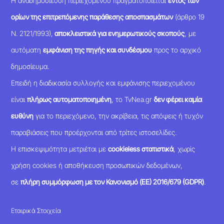
Η αναδημοσίευση περιεχομένου πραγματοποιείται
εντός των
ορίων της επιτρεπόμενης παράθεσης αποσπασμάτων
(άρθρο 19
Ν. 2121/1993),
αποκλειστικά για ενημερωτικούς σκοπούς
, με
αυτόματη
εμφάνιση της πηγής και συνδέσμου
προς το αρχικό
δημοσίευμα.
Επειδή η διαδικασία συλλογής και εμφάνισης περιεχομένου
είναι
πλήρως αυτοματοποιημένη
, το TvNea.gr
δεν φέρει καμία
ευθύνη
για το περιεχόμενο, την ακρίβεια, τις απόψεις ή τυχόν
παραβιάσεις που προέρχονται από τρίτες ιστοσελίδες.
Η επισκεψιμότητα μετριέται με
cookieless στατιστικά
, χωρίς
χρήση cookies ή αποθήκευση προσωπικών δεδομένων,
σε
πλήρη συμμόρφωση με τον Κανονισμό (ΕΕ) 2016/679 (GDPR)
.
Εταιρικά Στοιχεία