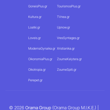
GoneisPlus.gr
TourismosPlus.gr
Kultura.gr
TVnea.gr
Loatki.gr
Upnow.gr
Loveis.gr
VresSyntages.gr
ModernaGynaika.gr
Xristianika.gr
OikonomiaPlus.gr
ZoumeKalytera.gr
Oikotropia.gr
ZoumeSpiti.gr
Perepet.gr
© 2026
Orama Group
(Orama Group Μ.Ι.Κ.Ε.) |