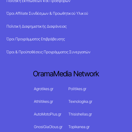
Πολιτική Εκπτώσεων και Προσφορών
Όροι Affiliate Συνδέσμων & Προωθητικού Υλικού
Πολιτική Διαφημιστικής Διαφάνειας
Όροι Προγράμματος Επιβράβευσης
Όροι & Προϋποθέσεις Προγράμματος Συνεργατών
OramaMedia Network
Agrotikes.gr
Politikes.gr
Athlitikes.gr
Texnologika.gr
AutoMotoPlus.gr
Thisishellas.gr
GnosiGiaOlous.gr
Topikanea.gr