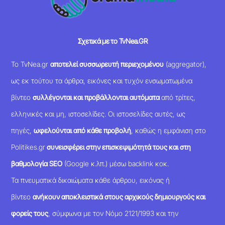
Σχετικά με το TvNea.GR
Το TvNea.gr
αποτελεί συσσωρευτή περιεχομένου
(aggregator),
ως εκ τούτου τα άρθρα, εικόνες και τυχόν ενσωματωμένα
βίντεο
συλλέγονται και προβάλλονται αυτόματα
από τρίτες,
ελληνικές και μη, ιστοσελίδες. Οι ιστοσελίδες αυτές, ως
πηγές,
ωφελούνται από κάθε προβολή
, καθώς η εμφάνιση στο
Politikes.gr
συνεισφέρει στην επισκεψιμότητά τους και στη
βαθμολογία SEO
(Google κ.λπ.) μέσω backlink κοκ.
Τα πνευματικά δικαιώματα κάθε άρθρου, εικόνας ή
βίντεο
ανήκουν αποκλειστικά στους αρχικούς δημιουργούς και
φορείς τους
, σύμφωνα με τον Νόμο 2121/1993 και την