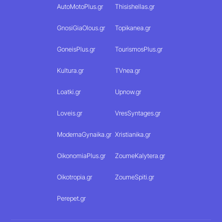
AutoMotoPlus.gr
Thisishellas.gr
GnosiGiaOlous.gr
Topikanea.gr
GoneisPlus.gr
TourismosPlus.gr
Kultura.gr
TVnea.gr
Loatki.gr
Upnow.gr
Loveis.gr
VresSyntages.gr
ModernaGynaika.gr
Xristianika.gr
OikonomiaPlus.gr
ZoumeKalytera.gr
Oikotropia.gr
ZoumeSpiti.gr
Perepet.gr