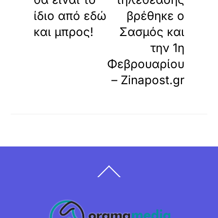
ίδιο από εδώ
βρέθηκε ο
και μπρος!
Σασμός και
την 1η
Φεβρουαρίου
– Zinapost.gr
Back
To
Top