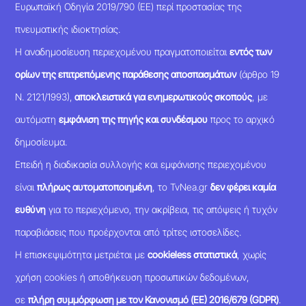
Ευρωπαϊκή Οδηγία 2019/790 (ΕΕ) περί προστασίας της
πνευματικής ιδιοκτησίας.
Η αναδημοσίευση περιεχομένου πραγματοποιείται
εντός των
ορίων της επιτρεπόμενης παράθεσης αποσπασμάτων
(άρθρο 19
Ν. 2121/1993),
αποκλειστικά για ενημερωτικούς σκοπούς
, με
αυτόματη
εμφάνιση της πηγής και συνδέσμου
προς το αρχικό
δημοσίευμα.
Επειδή η διαδικασία συλλογής και εμφάνισης περιεχομένου
είναι
πλήρως αυτοματοποιημένη
, το TvNea.gr
δεν φέρει καμία
ευθύνη
για το περιεχόμενο, την ακρίβεια, τις απόψεις ή τυχόν
παραβιάσεις που προέρχονται από τρίτες ιστοσελίδες.
Η επισκεψιμότητα μετριέται με
cookieless στατιστικά
, χωρίς
χρήση cookies ή αποθήκευση προσωπικών δεδομένων,
σε
πλήρη συμμόρφωση με τον Κανονισμό (ΕΕ) 2016/679 (GDPR)
.