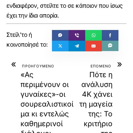
ενδιαφέρον, στείλτε το σε κάποιον που ίσως
έχει την ίδια απορία.
«
»
ΠΡΟΗΓΟΥΜΕΝΟ
ΕΠΟΜΕΝΟ
«Ας
Πότε η
περιμένουν οι
ανάλυση
γυναίκες»-οι
4K χάνει
σουρεαλιστικοί
τη μαγεία
μα κι εντελώς
της: Το
καθημερινοί
κριτήριο