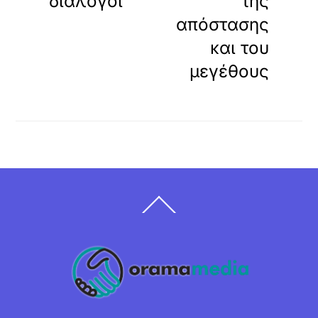
διάλογοι
της
απόστασης
και του
μεγέθους
Back
To
Top