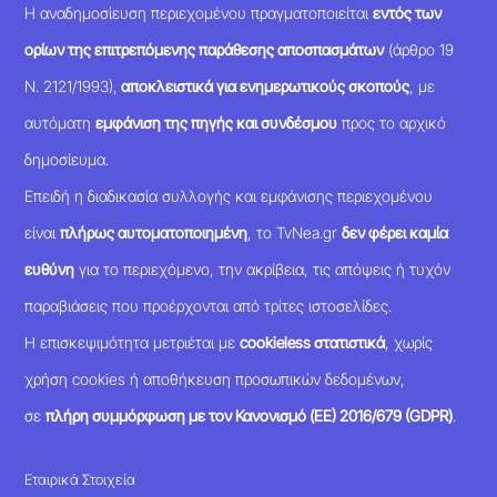
Η αναδημοσίευση περιεχομένου πραγματοποιείται
εντός των
ορίων της επιτρεπόμενης παράθεσης αποσπασμάτων
(άρθρο 19
Ν. 2121/1993),
αποκλειστικά για ενημερωτικούς σκοπούς
, με
αυτόματη
εμφάνιση της πηγής και συνδέσμου
προς το αρχικό
δημοσίευμα.
Επειδή η διαδικασία συλλογής και εμφάνισης περιεχομένου
είναι
πλήρως αυτοματοποιημένη
, το TvNea.gr
δεν φέρει καμία
ευθύνη
για το περιεχόμενο, την ακρίβεια, τις απόψεις ή τυχόν
παραβιάσεις που προέρχονται από τρίτες ιστοσελίδες.
Η επισκεψιμότητα μετριέται με
cookieless στατιστικά
, χωρίς
χρήση cookies ή αποθήκευση προσωπικών δεδομένων,
σε
πλήρη συμμόρφωση με τον Κανονισμό (ΕΕ) 2016/679 (GDPR)
.
Εταιρικά Στοιχεία