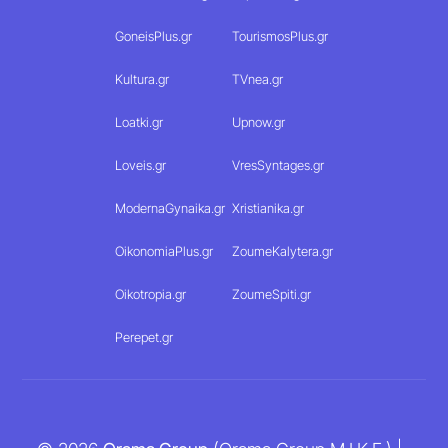
GoneisPlus.gr
TourismosPlus.gr
Kultura.gr
TVnea.gr
Loatki.gr
Upnow.gr
Loveis.gr
VresSyntages.gr
ModernaGynaika.gr
Xristianika.gr
OikonomiaPlus.gr
ZoumeKalytera.gr
Oikotropia.gr
ZoumeSpiti.gr
Perepet.gr