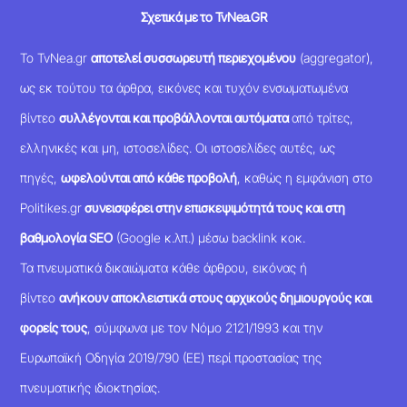
Σχετικά με το TvNea.GR
Το TvNea.gr
αποτελεί συσσωρευτή περιεχομένου
(aggregator),
ως εκ τούτου τα άρθρα, εικόνες και τυχόν ενσωματωμένα
βίντεο
συλλέγονται και προβάλλονται αυτόματα
από τρίτες,
ελληνικές και μη, ιστοσελίδες. Οι ιστοσελίδες αυτές, ως
πηγές,
ωφελούνται από κάθε προβολή
, καθώς η εμφάνιση στο
Politikes.gr
συνεισφέρει στην επισκεψιμότητά τους και στη
βαθμολογία SEO
(Google κ.λπ.) μέσω backlink κοκ.
Τα πνευματικά δικαιώματα κάθε άρθρου, εικόνας ή
βίντεο
ανήκουν αποκλειστικά στους αρχικούς δημιουργούς και
φορείς τους
, σύμφωνα με τον Νόμο 2121/1993 και την
Ευρωπαϊκή Οδηγία 2019/790 (ΕΕ) περί προστασίας της
πνευματικής ιδιοκτησίας.