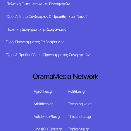
Πολιτική Εκπτώσεων και Προσφορών
Όροι Affiliate Συνδέσμων & Προωθητικού Υλικού
Πολιτική Διαφημιστικής Διαφάνειας
Όροι Προγράμματος Επιβράβευσης
Όροι & Προϋποθέσεις Προγράμματος Συνεργατών
OramaMedia Network
Agrotikes.gr
Politikes.gr
Athlitikes.gr
Texnologika.gr
AutoMotoPlus.gr
Thisishellas.gr
GnosiGiaOlous.gr
Topikanea.gr