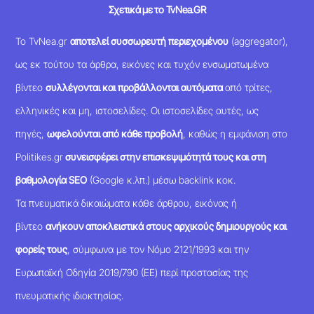
Σχετικά με το TvNea.GR
Το TvNea.gr
αποτελεί συσσωρευτή περιεχομένου
(aggregator),
ως εκ τούτου τα άρθρα, εικόνες και τυχόν ενσωματωμένα
βίντεο
συλλέγονται και προβάλλονται αυτόματα
από τρίτες,
ελληνικές και μη, ιστοσελίδες. Οι ιστοσελίδες αυτές, ως
πηγές,
ωφελούνται από κάθε προβολή
, καθώς η εμφάνιση στο
Politikes.gr
συνεισφέρει στην επισκεψιμότητά τους και στη
βαθμολογία SEO
(Google κ.λπ.) μέσω backlink κοκ.
Τα πνευματικά δικαιώματα κάθε άρθρου, εικόνας ή
βίντεο
ανήκουν αποκλειστικά στους αρχικούς δημιουργούς και
φορείς τους
, σύμφωνα με τον Νόμο 2121/1993 και την
Ευρωπαϊκή Οδηγία 2019/790 (ΕΕ) περί προστασίας της
πνευματικής ιδιοκτησίας.