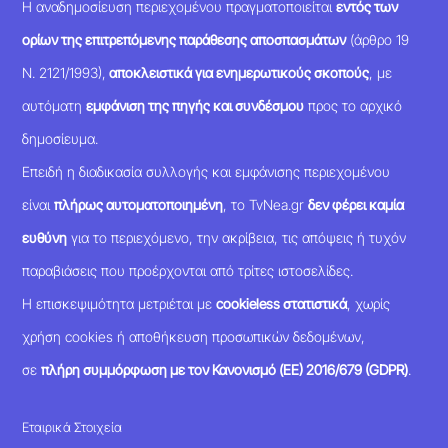
Η αναδημοσίευση περιεχομένου πραγματοποιείται
εντός των
ορίων της επιτρεπόμενης παράθεσης αποσπασμάτων
(άρθρο 19
Ν. 2121/1993),
αποκλειστικά για ενημερωτικούς σκοπούς
, με
αυτόματη
εμφάνιση της πηγής και συνδέσμου
προς το αρχικό
δημοσίευμα.
Επειδή η διαδικασία συλλογής και εμφάνισης περιεχομένου
είναι
πλήρως αυτοματοποιημένη
, το TvNea.gr
δεν φέρει καμία
ευθύνη
για το περιεχόμενο, την ακρίβεια, τις απόψεις ή τυχόν
παραβιάσεις που προέρχονται από τρίτες ιστοσελίδες.
Η επισκεψιμότητα μετριέται με
cookieless στατιστικά
, χωρίς
χρήση cookies ή αποθήκευση προσωπικών δεδομένων,
σε
πλήρη συμμόρφωση με τον Κανονισμό (ΕΕ) 2016/679 (GDPR)
.
Εταιρικά Στοιχεία