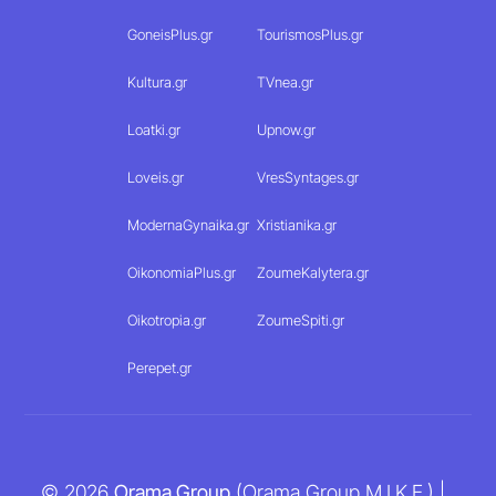
GoneisPlus.gr
TourismosPlus.gr
Kultura.gr
TVnea.gr
Loatki.gr
Upnow.gr
Loveis.gr
VresSyntages.gr
ModernaGynaika.gr
Xristianika.gr
OikonomiaPlus.gr
ZoumeKalytera.gr
Oikotropia.gr
ZoumeSpiti.gr
Perepet.gr
© 2026
Orama Group
(Orama Group Μ.Ι.Κ.Ε.) |