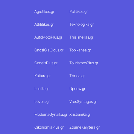
Agrotikes.gr
Politikes.gr
Athlitikes.gr
Texnologika.gr
AutoMotoPlus.gr
Thisishellas.gr
GnosiGiaOlous.gr
Topikanea.gr
GoneisPlus.gr
TourismosPlus.gr
Kultura.gr
TVnea.gr
Loatki.gr
Upnow.gr
Loveis.gr
VresSyntages.gr
ModernaGynaika.gr
Xristianika.gr
OikonomiaPlus.gr
ZoumeKalytera.gr