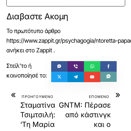
Διαβαστε Ακομη
Το πρωτότυπο άρθρο
https://www.zappit.gr/psychagogia/ntoretta-papad
ανήκει στο
Zappit
.
«
»
ΠΡΟΗΓΟΥΜΕΝΟ
ΕΠΟΜΕΝΟ
Σταματίνα
GNTM: Πέρασε
Τσιμτσιλή:
από κάστινγκ
‘Τη Μαρία
και ο