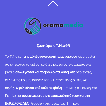
Back
To
Top
Σχετικά με το TvNea.GR
Το TvNea.gr
αποτελεί συσσωρευτή περιεχομένου
(aggregator),
ως εκ τούτου τα άρθρα, εικόνες και τυχόν ενσωματωμένα
βίντεο
συλλέγονται και προβάλλονται αυτόματα
από τρίτες,
ελληνικές και μη, ιστοσελίδες. Οι ιστοσελίδες αυτές, ως
πηγές,
ωφελούνται από κάθε προβολή
, καθώς η εμφάνιση στο
Politikes.gr
συνεισφέρει στην επισκεψιμότητά τους και στη
βαθμολογία SEO
(Google κ.λπ.) μέσω backlink κοκ.