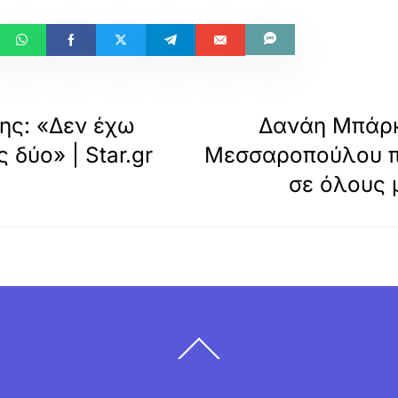
ης: «Δεν έχω
Δανάη Μπάρκα
 δύο» | Star.gr
Μεσσαροπούλου πρ
σε όλους 
Back
To
Top