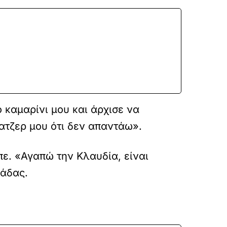
το καμαρίνι μου και άρχισε να
ατζερ μου ότι δεν απαντάω».
πε. «Αγαπώ την Kλαυδία, είναι
λάδας.