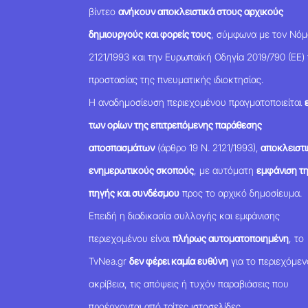
βίντεο
ανήκουν αποκλειστικά στους αρχικούς
δημιουργούς και φορείς τους
, σύμφωνα με τον Νό
2121/1993 και την Ευρωπαϊκή Οδηγία 2019/790 (ΕΕ) 
προστασίας της πνευματικής ιδιοκτησίας.
Η αναδημοσίευση περιεχομένου πραγματοποιείται
των ορίων της επιτρεπόμενης παράθεσης
αποσπασμάτων
(άρθρο 19 Ν. 2121/1993),
αποκλειστι
ενημερωτικούς σκοπούς
, με αυτόματη
εμφάνιση τ
πηγής και συνδέσμου
προς το αρχικό δημοσίευμα.
Επειδή η διαδικασία συλλογής και εμφάνισης
περιεχομένου είναι
πλήρως αυτοματοποιημένη
, το
TvNea.gr
δεν φέρει καμία ευθύνη
για το περιεχόμεν
ακρίβεια, τις απόψεις ή τυχόν παραβιάσεις που
προέρχονται από τρίτες ιστοσελίδες.