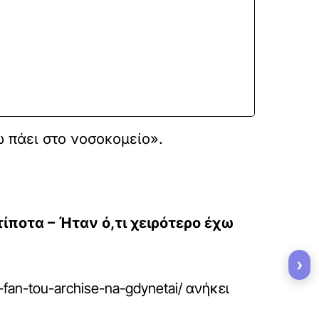
 πάει στο νοσοκομείο».
τίποτα – Ήταν ό,τι χειρότερο έχω
›
-fan-tou-archise-na-gdynetai/
ανήκει