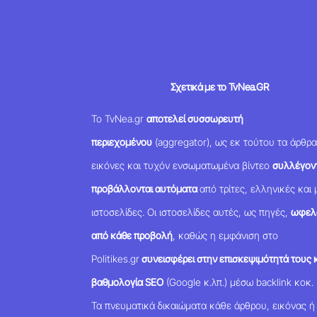
Σχετικά με το TvNea.GR
Το TvNea.gr
αποτελεί συσσωρευτή
περιεχομένου
(aggregator), ως εκ τούτου τα άρθρα
εικόνες και τυχόν ενσωματωμένα βίντεο
συλλέγοντ
προβάλλονται αυτόματα
από τρίτες, ελληνικές και 
ιστοσελίδες. Οι ιστοσελίδες αυτές, ως πηγές,
ωφελ
από κάθε προβολή
, καθώς η εμφάνιση στο
Politikes.gr
συνεισφέρει στην επισκεψιμότητά τους κ
βαθμολογία SEO
(Google κ.λπ.) μέσω backlink κοκ.
Τα πνευματικά δικαιώματα κάθε άρθρου, εικόνας ή