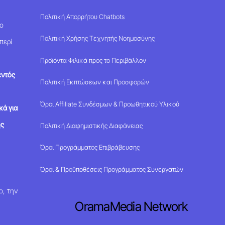
Πολιτική Απορρήτου Chatbots
μο
Πολιτική Χρήσης Τεχνητής Νοημοσύνης
περί
Προϊόντα Φιλικά προς το Περιβάλλον
εντός
Πολιτική Εκπτώσεων και Προσφορών
Όροι Affiliate Συνδέσμων & Προωθητικού Υλικού
κά για
ης
Πολιτική Διαφημιστικής Διαφάνειας
Όροι Προγράμματος Επιβράβευσης
Όροι & Προϋποθέσεις Προγράμματος Συνεργατών
ο, την
OramaMedia Network