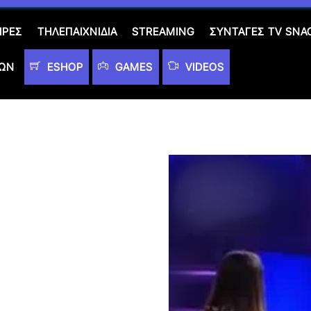
ΙΡΈΣ
ΤΗΛΕΠΑΙΧΝΊΔΙΑ
STREAMING
ΣΥΝΤΑΓΈΣ TV SNA
ΤΩΝ
ESHOP
GAMES
VIDEOS