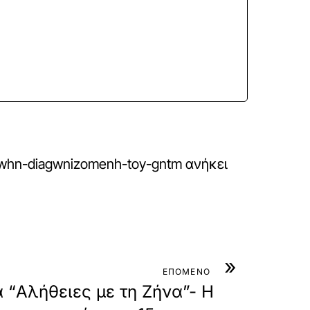
h-prwhn-diagwnizomenh-toy-gntm
ανήκει
»
ΕΠΟΜΕΝΟ
α “Αλήθειες με τη Ζήνα”- Η