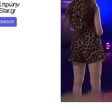
ί πρώην
tar.gr
ΕΙΜΕΝΟΥ