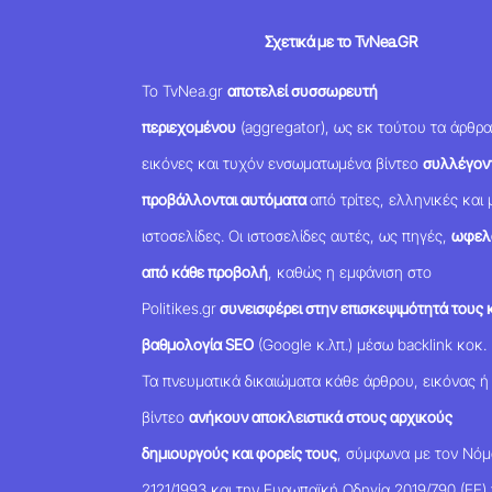
Σχετικά με το TvNea.GR
Το TvNea.gr
αποτελεί συσσωρευτή
περιεχομένου
(aggregator), ως εκ τούτου τα άρθρα
εικόνες και τυχόν ενσωματωμένα βίντεο
συλλέγοντ
προβάλλονται αυτόματα
από τρίτες, ελληνικές και 
ιστοσελίδες. Οι ιστοσελίδες αυτές, ως πηγές,
ωφελ
από κάθε προβολή
, καθώς η εμφάνιση στο
Politikes.gr
συνεισφέρει στην επισκεψιμότητά τους κ
βαθμολογία SEO
(Google κ.λπ.) μέσω backlink κοκ.
Τα πνευματικά δικαιώματα κάθε άρθρου, εικόνας ή
βίντεο
ανήκουν αποκλειστικά στους αρχικούς
δημιουργούς και φορείς τους
, σύμφωνα με τον Νό
2121/1993 και την Ευρωπαϊκή Οδηγία 2019/790 (ΕΕ) 