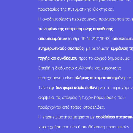
προστασίας της πνευματικής ιδιοκτησίας.
Η αναδημοσίευση περιεχομένου πραγματοποιείται
των ορίων της επιτρεπόμενης παράθεσης
αποσπασμάτων
(άρθρο 19 Ν. 2121/1993),
αποκλειστι
ενημερωτικούς σκοπούς
, με αυτόματη
εμφάνιση τ
πηγής και συνδέσμου
προς το αρχικό δημοσίευμα.
Επειδή η διαδικασία συλλογής και εμφάνισης
περιεχομένου είναι
πλήρως αυτοματοποιημένη
, το
TvNea.gr
δεν φέρει καμία ευθύνη
για το περιεχόμεν
ακρίβεια, τις απόψεις ή τυχόν παραβιάσεις που
προέρχονται από τρίτες ιστοσελίδες.
Η επισκεψιμότητα μετριέται με
cookieless στατιστικ
χωρίς χρήση cookies ή αποθήκευση προσωπικών