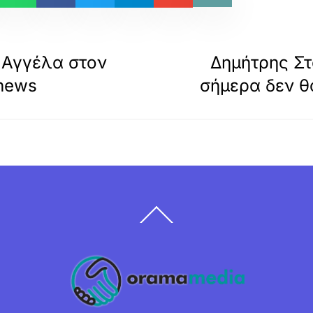
η Αγγέλα στον
Δημήτρης Σ
Znews
σήμερα δεν θα
Back
To
Top