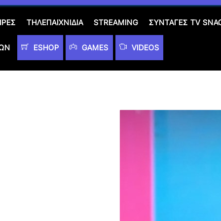
ΙΡΈΣ
ΤΗΛΕΠΑΙΧΝΊΔΙΑ
STREAMING
ΣΥΝΤΑΓΈΣ TV SNA
ΤΩΝ
ESHOP
GAMES
VIDEOS