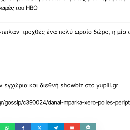
σειρές του HBO
στειλαν προχθές ένα πολύ ωραίο δώρο, η μία 
ν εγχώρια και διεθνή showbiz στο yupiii.gr
.gr/gossip/c390024/danai-mparka-xero-polles-peript