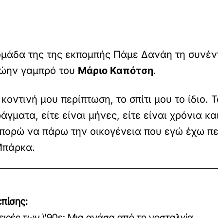
ομάδα της της εκπομπής Πάμε Δανάη τη συνέ
πρώην γαμπρό του
Μάριο Καπότση
.
οντινή μου περίπτωση, το σπίτι μου το ίδιο. 
ματα, είτε είναι μήνες, είτε είναι χρόνια κα
μπορώ να πάρω την οικογένεια που εγώ έχω πε
Μπάρκα.
πίσης:
ειρές των \'90s: Μια ανάσα από τη νοσταλγία