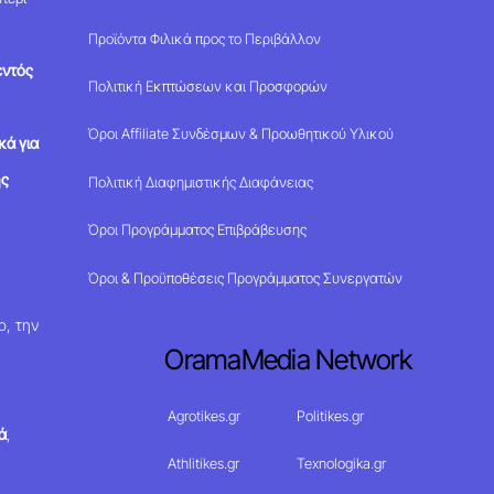
Προϊόντα Φιλικά προς το Περιβάλλον
εντός
Πολιτική Εκπτώσεων και Προσφορών
Όροι Affiliate Συνδέσμων & Προωθητικού Υλικού
κά για
ης
Πολιτική Διαφημιστικής Διαφάνειας
Όροι Προγράμματος Επιβράβευσης
Όροι & Προϋποθέσεις Προγράμματος Συνεργατών
ο, την
OramaMedia Network
Agrotikes.gr
Politikes.gr
ά
,
Athlitikes.gr
Texnologika.gr