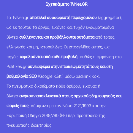
Σχετικά με το TvNea.GR
Το TvNea.gr
αποτελεί συσσωρευτή περιεχομένου
(aggregator),
ως εκ τούτου τα άρθρα, εικόνες και τυχόν ενσωματωμένα
βίντεο
συλλέγονται και προβάλλονται αυτόματα
από τρίτες,
ελληνικές και μη, ιστοσελίδες. Οι ιστοσελίδες αυτές, ως
πηγές,
ωφελούνται από κάθε προβολή
, καθώς η εμφάνιση στο
Politikes.gr
συνεισφέρει στην επισκεψιμότητά τους και στη
βαθμολογία SEO
(Google κ.λπ.) μέσω backlink κοκ.
Τα πνευματικά δικαιώματα κάθε άρθρου, εικόνας ή
βίντεο
ανήκουν αποκλειστικά στους αρχικούς δημιουργούς και
φορείς τους
, σύμφωνα με τον Νόμο 2121/1993 και την
Ευρωπαϊκή Οδηγία 2019/790 (ΕΕ) περί προστασίας της
πνευματικής ιδιοκτησίας.