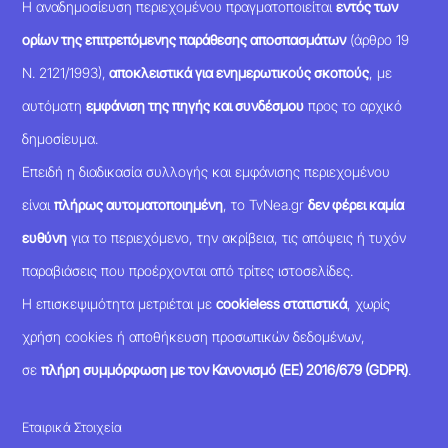
Η αναδημοσίευση περιεχομένου πραγματοποιείται
εντός των
ορίων της επιτρεπόμενης παράθεσης αποσπασμάτων
(άρθρο 19
Ν. 2121/1993),
αποκλειστικά για ενημερωτικούς σκοπούς
, με
αυτόματη
εμφάνιση της πηγής και συνδέσμου
προς το αρχικό
δημοσίευμα.
Επειδή η διαδικασία συλλογής και εμφάνισης περιεχομένου
είναι
πλήρως αυτοματοποιημένη
, το TvNea.gr
δεν φέρει καμία
ευθύνη
για το περιεχόμενο, την ακρίβεια, τις απόψεις ή τυχόν
παραβιάσεις που προέρχονται από τρίτες ιστοσελίδες.
Η επισκεψιμότητα μετριέται με
cookieless στατιστικά
, χωρίς
χρήση cookies ή αποθήκευση προσωπικών δεδομένων,
σε
πλήρη συμμόρφωση με τον Κανονισμό (ΕΕ) 2016/679 (GDPR)
.
Εταιρικά Στοιχεία