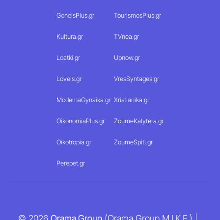
GoneisPlus.gr
TourismosPlus.gr
Kultura.gr
TVnea.gr
Loatki.gr
Upnow.gr
Loveis.gr
VresSyntages.gr
ModernaGynaika.gr
Xristianika.gr
OikonomiaPlus.gr
ZoumeKalytera.gr
Oikotropia.gr
ZoumeSpiti.gr
Perepet.gr
© 2026
Orama Group
(Orama Group Μ.Ι.Κ.Ε.) |