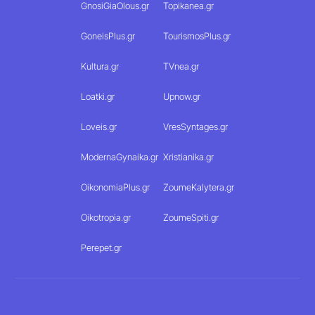
GnosiGiaOlous.gr
Topikanea.gr
GoneisPlus.gr
TourismosPlus.gr
Kultura.gr
TVnea.gr
Loatki.gr
Upnow.gr
Loveis.gr
VresSyntages.gr
ModernaGynaika.gr
Xristianika.gr
OikonomiaPlus.gr
ZoumeKalytera.gr
Oikotropia.gr
ZoumeSpiti.gr
Perepet.gr