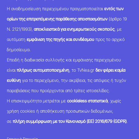
Η αναδημοσίευση περιεχομένου πραγματοποιείται
εντός των
ορίων της επιτρεπόμενης παράθεσης αποσπασμάτων
(άρθρο 19
Ν. 2121/1993),
αποκλειστικά για ενημερωτικούς σκοπούς
, με
αυτόματη
εμφάνιση της πηγής και συνδέσμου
προς το αρχικό
δημοσίευμα.
Επειδή η διαδικασία συλλογής και εμφάνισης περιεχομένου
είναι
πλήρως αυτοματοποιημένη
, το TvNea.gr
δεν φέρει καμία
ευθύνη
για το περιεχόμενο, την ακρίβεια, τις απόψεις ή τυχόν
παραβιάσεις που προέρχονται από τρίτες ιστοσελίδες.
Η επισκεψιμότητα μετριέται με
cookieless στατιστικά
, χωρίς
χρήση cookies ή αποθήκευση προσωπικών δεδομένων,
σε
πλήρη συμμόρφωση με τον Κανονισμό (ΕΕ) 2016/679 (GDPR)
.
Εταιρικά Στοιχεία