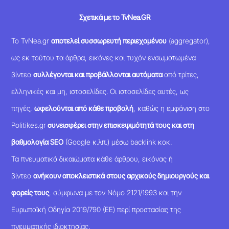
Σχετικά με το TvNea.GR
Το TvNea.gr
αποτελεί συσσωρευτή περιεχομένου
(aggregator),
ως εκ τούτου τα άρθρα, εικόνες και τυχόν ενσωματωμένα
βίντεο
συλλέγονται και προβάλλονται αυτόματα
από τρίτες,
ελληνικές και μη, ιστοσελίδες. Οι ιστοσελίδες αυτές, ως
πηγές,
ωφελούνται από κάθε προβολή
, καθώς η εμφάνιση στο
Politikes.gr
συνεισφέρει στην επισκεψιμότητά τους και στη
βαθμολογία SEO
(Google κ.λπ.) μέσω backlink κοκ.
Τα πνευματικά δικαιώματα κάθε άρθρου, εικόνας ή
βίντεο
ανήκουν αποκλειστικά στους αρχικούς δημιουργούς και
φορείς τους
, σύμφωνα με τον Νόμο 2121/1993 και την
Ευρωπαϊκή Οδηγία 2019/790 (ΕΕ) περί προστασίας της
πνευματικής ιδιοκτησίας.