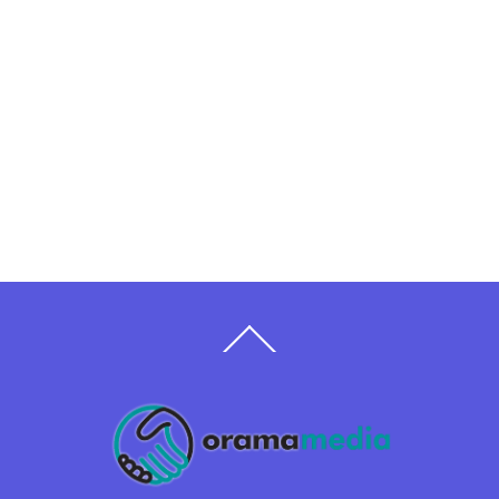
Back
To
Top